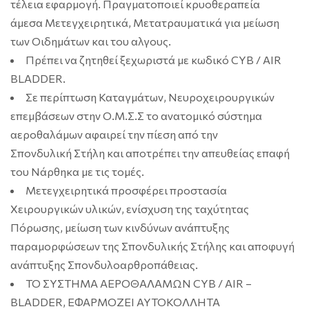
τέλεια εφαρμογή. Πραγματοποιεί κρυοθεραπεία
άμεσα Μετεγχειρητικά, Μετατραυματικά για μείωση
των Οιδημάτων και του αλγους.
Πρέπει να ζητηθεί ξεχωριστά με κωδικό CYB / AIR
BLADDER.
Σε περίπτωση Καταγμάτων, Νευροχειρουργικών
επεμβάσεων στην Ο.Μ.Σ.Σ το ανατομικό σύστημα
αεροθαλάμων αφαιρεί την πίεση από την
Σπονδυλική Στήλη και αποτρέπει την απευθείας επαφή
του Νάρθηκα με τις τομές.
Μετεγχειρητικά προσφέρει προστασία
Χειρουργικών υλικών, ενίσχυση της ταχύτητας
Πόρωσης, μείωση των κινδύνων ανάπτυξης
παραμορφώσεων της Σπονδυλικής Στήλης και αποφυγή
ανάπτυξης Σπονδυλοαρθροπάθειας.
TO ΣΥΣΤΗΜΑ ΑΕΡΟΘΑΛΑΜΩΝ CYB / AIR –
BLADDER, ΕΦΑΡΜΟΖΕΙ ΑΥΤΟΚΟΛΛΗΤΑ