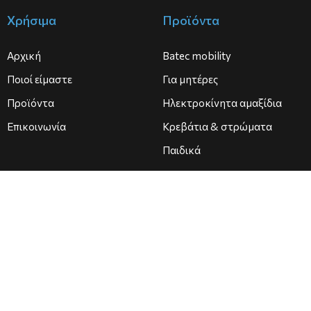
Χρήσιμα
Προϊόντα
Αρχική
Batec mobility
Ποιοί είμαστε
Για μητέρες
Προϊόντα
Ηλεκτροκίνητα αμαξίδια
Επικοινωνία
Κρεβάτια & στρώματα
Παιδικά
Επικοινωνία
2821045634 | 2821051465
Ανδρέα Παπανδρέου 72-74, Χανιά ΤΚ 73134
bio.med08@hotmail.com